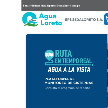
Para trámites: mesadepartes@sedaloreto.com.pe